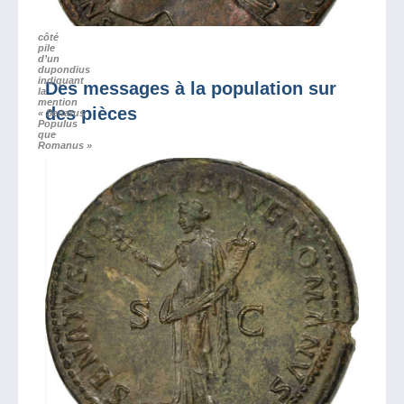
côté
pile
d’un
dupondius
indiquant
Des messages à la population sur
la
mention
des pièces
« Senatus
Populus
que
Romanus »