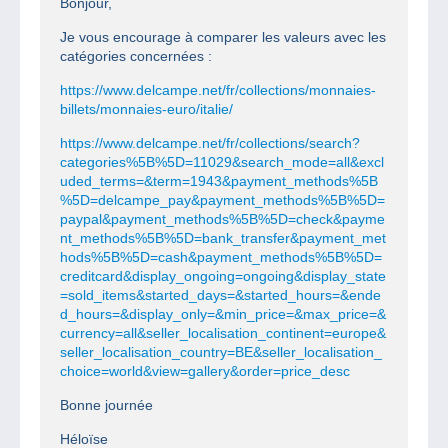
Bonjour,
Je vous encourage à comparer les valeurs avec les
catégories concernées :
https://www.delcampe.net/fr/collections/monnaies-
billets/monnaies-euro/italie/
https://www.delcampe.net/fr/collections/search?
categories%5B%5D=11029&search_mode=all&excl
uded_terms=&term=1943&payment_methods%5B
%5D=delcampe_pay&payment_methods%5B%5D=
paypal&payment_methods%5B%5D=check&payme
nt_methods%5B%5D=bank_transfer&payment_met
hods%5B%5D=cash&payment_methods%5B%5D=
creditcard&display_ongoing=ongoing&display_state
=sold_items&started_days=&started_hours=&ende
d_hours=&display_only=&min_price=&max_price=&
currency=all&seller_localisation_continent=europe&
seller_localisation_country=BE&seller_localisation_
choice=world&view=gallery&order=price_desc
Bonne journée
Héloïse