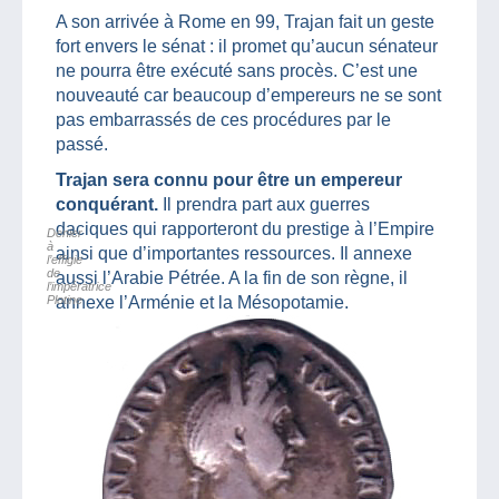
A son arrivée à Rome en 99, Trajan fait un geste
fort envers le sénat : il promet qu’aucun sénateur
ne pourra être exécuté sans procès. C’est une
nouveauté car beaucoup d’empereurs ne se sont
pas embarrassés de ces procédures par le
passé.
Trajan sera connu pour être un empereur
conquérant.
Il prendra part aux guerres
daciques qui rapporteront du prestige à l’Empire
Denier
à
ainsi que d’importantes ressources. Il annexe
l’effigie
de
aussi l’Arabie Pétrée. A la fin de son règne, il
l’impératrice
Plotine
annexe l’Arménie et la Mésopotamie.