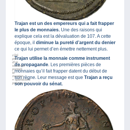
Trajan est un des empereurs qui a fait frapper
le plus de monnaies.
Une des raisons qui
explique cela est la dévaluation de 107. A cette
époque, il
diminue la pureté d’argent du denier
ce qui lui permet d’en émettre nettement plus.
côté
Trajan utilise la monnaie comme instrument
pile
d’un
de propagande
. Les premières pièces de
sesterce
portant
monnaies qu’il fait frapper datent du début de
la
mention
son règne. Leur message est que
Trajan a reçu
« optimissimi
principi »
son pouvoir du sénat.