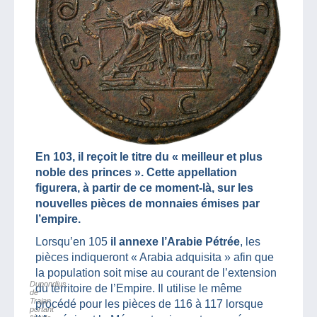
En 103, il reçoit le titre du « meilleur et plus
noble des princes ». Cette appellation
figurera, à partir de ce moment-là, sur les
nouvelles pièces de monnaies émises par
l’empire.
Lorsqu’en 105
il annexe l’Arabie Pétrée
, les
pièces indiqueront « Arabia adquisita » afin que
la population soit mise au courant de l’extension
Dupondius
du territoire de l’Empire. Il utilise le même
de
Trajan
procédé pour les pièces de 116 à 117 lorsque
portant