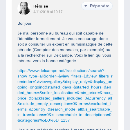
Répondre
Héloïse
4/11/2019 at 10:17
Bonjour,
Je n’ai personne au bureau qui soit capable de
l’identifier formellement. Je vous encourage donc
soit à consulter un expert en numismatique de cette
période (Comptoir des monnaies, par exemple) ou
à la rechercher sur Delcampe. Voici le lien qui vous
mènera vers la bonne catégorie :
https://www.delcampe.net/fr/collections/search?
show_type=all&order=&view_filters=1&view_filters_r
eminder=1&view=gallery&display_only=&display_on
going=ongoing&started_days=&started_hours=&en
ded_hours=&seller_localisation=&min_price=&max_
price=&blacklisted_sellers_included=0&currency=all
&exclude_empty_description=0&term=&excluded_t
erms=&country=&search_mode=all&is_searchable_
in_translations=0&is_searchable_in_descriptions=0
&categories%5B0%5D=1137
Une autre méthode consiste à mette votre pièce en