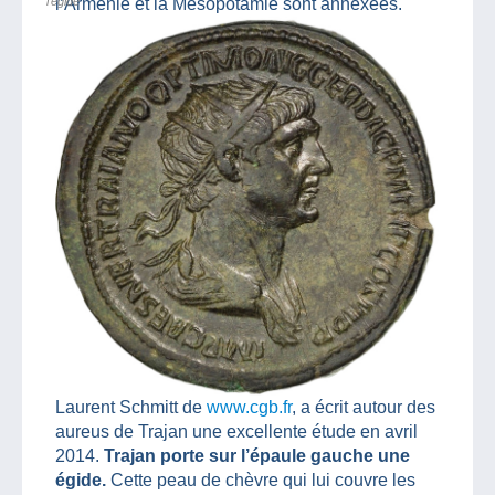
l’égide
l’Arménie et la Mésopotamie sont annexées.
Laurent Schmitt de
www.cgb.fr
, a écrit autour des
aureus de Trajan une excellente étude en avril
2014.
Trajan porte sur l’épaule gauche une
égide.
Cette peau de chèvre qui lui couvre les