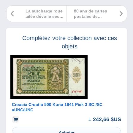
La surcharge roue
80 ans de cartes
ailée dévoile ses
postales de
secrets.
couples !
Complétez votre collection avec ces
objets
Croacia Croatia 500 Kuna 1941 Pick 3 SC-/SC
aUNC/UNC
± 242,66 $US
Acheter