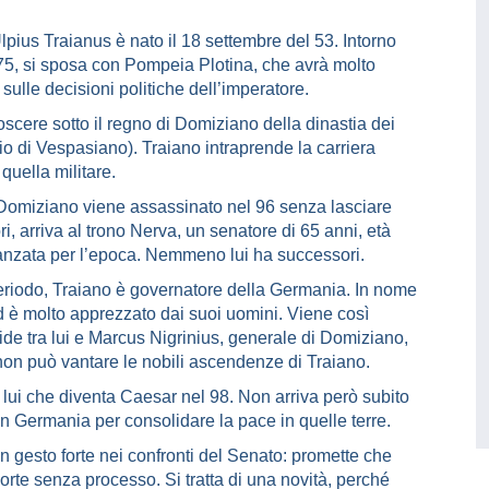
pius Traianus è nato il 18 settembre del 53. Intorno
75, si sposa con Pompeia Plotina, che avrà molto
 sulle decisioni politiche dell’imperatore.
oscere sotto il regno di Domiziano della dinastia dei
glio di Vespasiano). Traiano intraprende la carriera
 quella militare.
omiziano viene assassinato nel 96 senza lasciare
i, arriva al trono Nerva, un senatore di 65 anni, età
anzata per l’epoca. Nemmeno lui ha successori.
eriodo, Traiano è governatore della Germania. In nome
è molto apprezzato dai suoi uomini. Viene così
ide tra lui e Marcus Nigrinius, generale di Domiziano,
non può vantare le nobili ascendenze di Traiano.
 lui che diventa Caesar nel 98. Non arriva però subito
n Germania per consolidare la pace in quelle terre.
 gesto forte nei confronti del Senato: promette che
te senza processo. Si tratta di una novità, perché