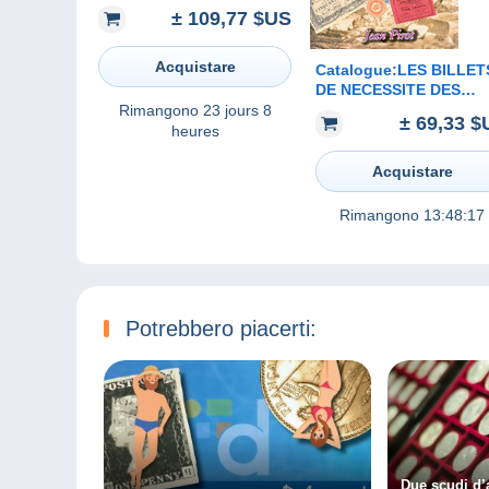
1939 XF
± 109,77 $US
Acquistare
Catalogue:LES BILLET
DE NECESSITE DES
COMMUNES ET DES
Rimangono
23 jours 8
± 69,33 $
VILLES 1914-1918 Par J
heures
PIROT// (60€ France av
frais de Port)
Acquistare
Rimangono
13:48:17
Potrebbero piacerti:
Due scudi d’