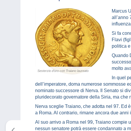
Marcus Ul
all’anno 
influenza
Si fa con
Flavi (fi
politica e
Quando D
successor
molto av
Sesterzio d’oro con Traiano laureato
In quel p
dell’imperatore, doma numerose sommosse ed 
nominato successore di Nerva. Il Senato si div
pluridecorato governatore della Siria, ma che 
Nerva sceglie Traiano, che adotta nel 97. Ed è
a Roma. Al contrario, rimane ancora due anni i
Al suo arrivo a Roma nel 99, Traiano compie un
nessun senatore potrà essere condannato a mor