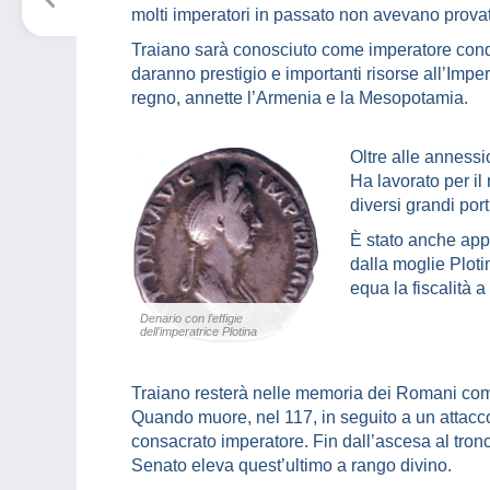
molti imperatori in passato non avevano prova
Traiano sarà conosciuto come imperatore conqu
daranno prestigio e importanti risorse all’Impe
regno, annette l’Armenia e la Mesopotamia.
Oltre alle annessi
Ha lavorato per il
diversi grandi port
È stato anche appr
dalla moglie Ploti
equa la fiscalità 
Denario con l’effigie
dell’imperatrice Plotina
Traiano resterà nelle memoria dei Romani come 
Quando muore, nel 117, in seguito a un attacco 
consacrato imperatore. Fin dall’ascesa al trono,
Senato eleva quest’ultimo a rango divino.