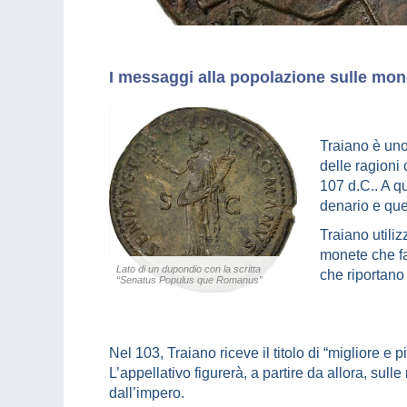
I messaggi alla popolazione sulle mon
Traiano è uno
delle ragioni
107 d.C.. A q
denario e ques
Traiano utili
monete che fa
Lato di un dupondio con la scritta
che riportano
“Senatus Populus que Romanus”
Nel 103, Traiano riceve il titolo di “migliore e p
L’appellativo figurerà, a partire da allora, sul
dall’impero.