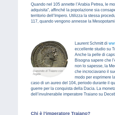
Quando nel 105 annette l’Arabia Petrea, le m
adquisita”, affinché la popolazione sia consap
territorio dell’Impero. Utilizza la stessa proce
117, quando vengono annesse la Mesopotamia
Laurent Schmitt di
www
eccellente studio su Tr
Anche la pelle di capr
Bisogna sapere che l’
non lo sapesse, la Medu
Dupondio di Traiano con
che incrociavano il su
l’egida
modo per esprimere la p
caso di un aureo del 104, periodo durante il q
guerre per la conquista della Dacia. La moneta 
dell’invulnerabile imperatore Traiano su Deceb
Chi è l’imperatore Traiano?