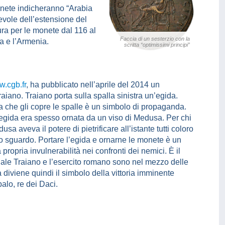
onete indicheranno “Arabia
evole dell’estensione del
dura per le monete dal 116 al
Faccia di un sesterzio con la
 e l’Armenia.
scritta “optimissimi principi”
.cgb.fr
, ha pubblicato nell’aprile del 2014 un
aiano. Traiano porta sulla spalla sinistra un’egida.
a che gli copre le spalle è un simbolo di propaganda.
egida era spesso ornata da un viso di Medusa. Per chi
sa aveva il potere di pietrificare all’istante tutti coloro
o sguardo. Portare l’egida e ornarne le monete è un
ropria invulnerabilità nei confronti dei nemici. È il
uale Traiano e l’esercito romano sono nel mezzo delle
diviene quindi il simbolo della vittoria imminente
alo, re dei Daci.