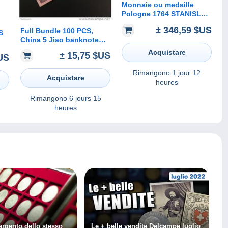
Monnaie ou medaille
Pologne 1764 STANISLAS
AUGUSTE REX POLONIA
± 346,59 $US
Full Bundle 100 PCS,
S
China 5 Jiao banknote
1980, P-883, UNC
Acquistare
± 15,75 $US
US
.
ec
Rimangono
1 jour 12
Acquistare
heures
Rimangono
6 jours 15
heures
argento dello stesso
Le + belle vendite Delcampe luglio