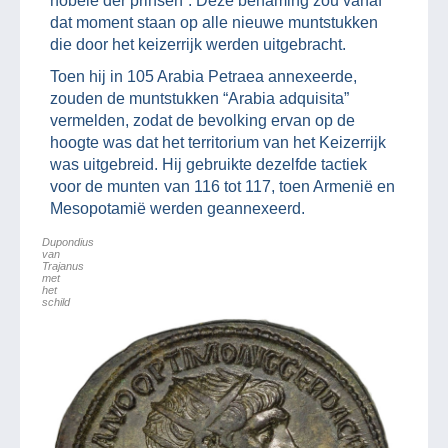
nobele der prinsen”. Deze benaming zou vanaf
dat moment staan op alle nieuwe muntstukken
die door het keizerrijk werden uitgebracht.
Toen hij in 105 Arabia Petraea annexeerde,
zouden de muntstukken “Arabia adquisita”
vermelden, zodat de bevolking ervan op de
hoogte was dat het territorium van het Keizerrijk
was uitgebreid. Hij gebruikte dezelfde tactiek
voor de munten van 116 tot 117, toen Armenië en
Mesopotamië werden geannexeerd.
Dupondius
van
Trajanus
met
het
schild