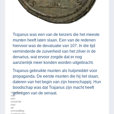
Trajanus was een van de keizers die het meeste
munten heeft laten slaan. Een van de redenen
hiervoor was de devaluatie van 107. In die tijd
verminderde de zuiverheid van het zilver in de
denarius, wat ervoor zorgde dat er nog
aanzienlijk meer konden worden uitgebracht.
Trajanus gebruikte munten als hulpmiddel voor
propaganda. De eerste munten die hij liet slaan,
dateren van het begin van zijn heerschappij. Hun
boodschap was dat Trajanus zijn macht heeft
muntkant
gekregen van de senaat.
van
een
sestertie
met
de
vermelding
“optimissimi