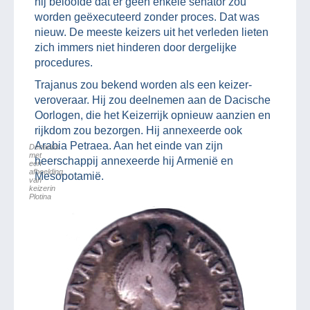
hij beloofde dat er geen enkele senator zou
worden geëxecuteerd zonder proces. Dat was
nieuw. De meeste keizers uit het verleden lieten
zich immers niet hinderen door dergelijke
procedures.
Trajanus zou bekend worden als een keizer-
veroveraar. Hij zou deelnemen aan de Dacische
Oorlogen, die het Keizerrijk opnieuw aanzien en
rijkdom zou bezorgen. Hij annexeerde ook
Arabia Petraea. Aan het einde van zijn
Denarius
met
heerschappij annexeerde hij Armenië en
een
afbeelding
Mesopotamië.
van
keizerin
Plotina