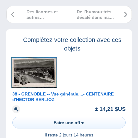
Des licornes et
De l’humour très
autres
décalé dans ma
personnages
chronique BD !
fantastiques dans
ma chronique BD
Complétez votre collection avec ces
sur BXFM
objets
38 - GRENOBLE -- Vue générale....- CENTENAIRE
d'HECTOR BERLIOZ
± 14,21 $US
Faire une offre
Il reste
2 jours 14 heures