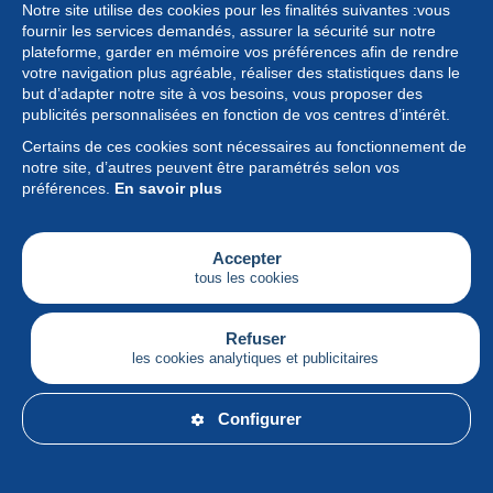
Notre site utilise des cookies pour les finalités suivantes :vous
fournir les services demandés, assurer la sécurité sur notre
plateforme, garder en mémoire vos préférences afin de rendre
votre navigation plus agréable, réaliser des statistiques dans le
but d’adapter notre site à vos besoins, vous proposer des
Collection
publicités personnalisées en fonction de vos centres d’intérêt.
Certains de ces cookies sont nécessaires au fonctionnement de
Actualités
notre site, d’autres peuvent être paramétrés selon vos
préférences.
En savoir plus
Fonctionnalités
Société
Accepter
tous les cookies
Services
Articles
Refuser
les cookies analytiques et publicitaires
Français
Configurer
© Delcampe International srl - Tous droits réservés.
Conditions d'utilisation
&
vie privée.