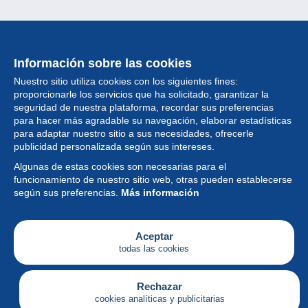
Información sobre las cookies
Nuestro sitio utiliza cookies con los siguientes fines:
proporcionarle los servicios que ha solicitado, garantizar la
seguridad de nuestra plataforma, recordar sus preferencias
para hacer más agradable su navegación, elaborar estadísticas
para adaptar nuestro sitio a sus necesidades, ofrecerle
Colección
publicidad personalizada según sus intereses.
Algunas de estas cookies son necesarias para el
Noticias
funcionamiento de nuestro sitio web, otras pueden establecerse
según sus preferencias.
Más información
Funcionalidad
Empresa
Aceptar
todas las cookies
Servicios
Escribir
Rechazar
cookies analíticas y publicitarias