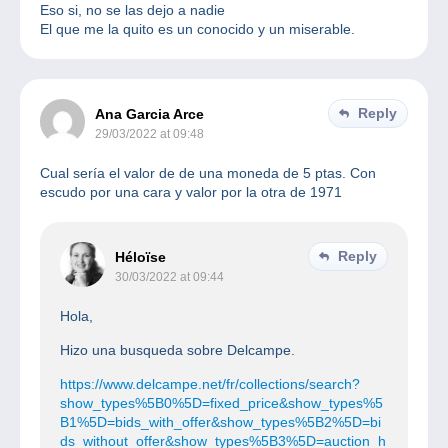
Eso si, no se las dejo a nadie
El que me la quito es un conocido y un miserable.
Reply
Ana Garcia Arce
29/03/2022 at 09:48
Cual sería el valor de de una moneda de 5 ptas. Con
escudo por una cara y valor por la otra de 1971
Reply
Héloïse
30/03/2022 at 09:44
Hola,
Hizo una busqueda sobre Delcampe.
https://www.delcampe.net/fr/collections/search?
show_types%5B0%5D=fixed_price&show_types%5
B1%5D=bids_with_offer&show_types%5B2%5D=bi
ds_without_offer&show_types%5B3%5D=auction_h