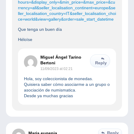
hours=&display_only=&min_price=&max_price=&cu
rrency=all&seller_localisation_continent=europe&se
ller_localisation_country=IT&seller_localisation_choi
ce=world&view=gallery&order=sale_start_datetime
Que tenga un buen día
Héloïse
Miguel Ángel Tarino
Bertoni
Reply
11/09/2023 at 02:21
Hola, soy coleccionista de monedas.
Quisiera saber cómo asociarme a un grupo o
asociación de numismatica.
Desde ya muchas gracias
Reply
Maria eugenia