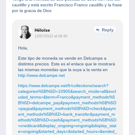
caudillo y está escrito Francisco Franco caudillo y la frase
por la gracia de Dios
Reply
Héloïse
12/07/2022 at 08:45
Hola,
Este tipo de moneda se vende en Delcampe a
distintos precios. Este es el enlace que le mostrará
las mismas monedas que la suya a la venta en
http://www.delcampe.net
https://www.delcampe.net/fr/collections/search?
categories%5B%5D=10905&search_mode=all&excl
uded_terms=&term=Franco&payment_methods%5
B%5D=delcampe_pay&payment_methods%5B%5D
=paypal&payment_methods%5B%5D=check&paym
ent_methods%5B%5D=bank_transfer&payment_m
ethods%5B%5D=cash&payment_methods%5B%5D
=creditcard&display_ongoing=ongoing&display_stat
e=ongoing&started_days=&started_hours=&ended_