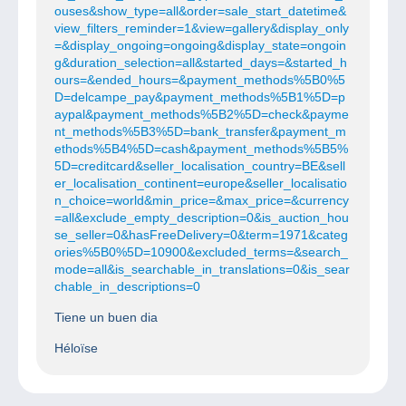
ouses&show_type=all&order=sale_start_datetime&
view_filters_reminder=1&view=gallery&display_only
=&display_ongoing=ongoing&display_state=ongoin
g&duration_selection=all&started_days=&started_h
ours=&ended_hours=&payment_methods%5B0%5
D=delcampe_pay&payment_methods%5B1%5D=p
aypal&payment_methods%5B2%5D=check&payme
nt_methods%5B3%5D=bank_transfer&payment_m
ethods%5B4%5D=cash&payment_methods%5B5%
5D=creditcard&seller_localisation_country=BE&sell
er_localisation_continent=europe&seller_localisatio
n_choice=world&min_price=&max_price=&currency
=all&exclude_empty_description=0&is_auction_hou
se_seller=0&hasFreeDelivery=0&term=1971&categ
ories%5B0%5D=10900&excluded_terms=&search_
mode=all&is_searchable_in_translations=0&is_sear
chable_in_descriptions=0
Tiene un buen dia
Héloïse