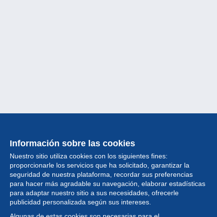
Información sobre las cookies
Nuestro sitio utiliza cookies con los siguientes fines:
proporcionarle los servicios que ha solicitado, garantizar la
seguridad de nuestra plataforma, recordar sus preferencias
para hacer más agradable su navegación, elaborar estadísticas
para adaptar nuestro sitio a sus necesidades, ofrecerle
Colección
publicidad personalizada según sus intereses.
Algunas de estas cookies son necesarias para el