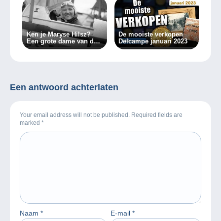
Ken je Maryse Hilsz?
De mooiste verkopen
Een grote dame van de
Delcampe januari 2023
luchtvaartfilatelie (1ste
deel)
Een antwoord achterlaten
Your email address will not be published. Required fields are
marked
*
Naam
*
E-mail
*