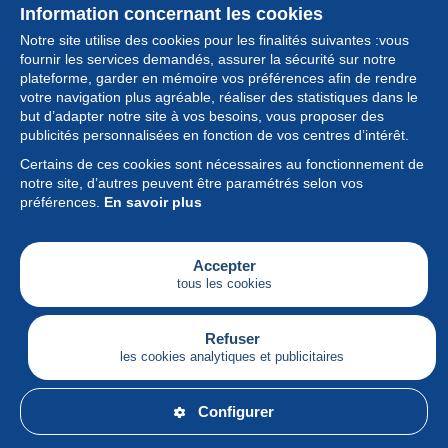
Information concernant les cookies
Notre site utilise des cookies pour les finalités suivantes :vous
fournir les services demandés, assurer la sécurité sur notre
plateforme, garder en mémoire vos préférences afin de rendre
votre navigation plus agréable, réaliser des statistiques dans le
but d’adapter notre site à vos besoins, vous proposer des
Collection
publicités personnalisées en fonction de vos centres d’intérêt.
Certains de ces cookies sont nécessaires au fonctionnement de
Actualités
notre site, d’autres peuvent être paramétrés selon vos
préférences.
En savoir plus
Fonctionnalités
Société
Accepter
tous les cookies
Services
Articles
Refuser
les cookies analytiques et publicitaires
Français
Configurer
© Delcampe International srl - Tous droits réservés.