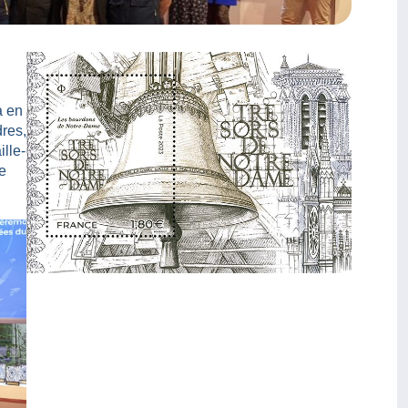
a en
res,
ille-
de