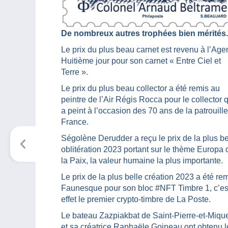
De nombreux autres trophées bien mérités.
Le prix du plus beau carnet est revenu à l’Ag
Huitième jour pour son carnet « Entre Ciel et
Terre ».
Le prix du plus beau collector a été remis au
peintre de l’Air Régis Rocca pour le collector q
a peint à l’occasion des 70 ans de la patrouill
France.
Ségolène Derudder a reçu le prix de la plus be
oblitération 2023 portant sur le thème Europa 
la Paix, la valeur humaine la plus importante.
Le prix de la plus belle création 2023 a été re
Faunesque pour son bloc #NFT Timbre 1, c’es
effet le premier crypto-timbre de La Poste.
Le bateau Zazpiakbat de Saint-Pierre-et-Miqu
et sa créatrice Raphaële Goineau ont obtenu l