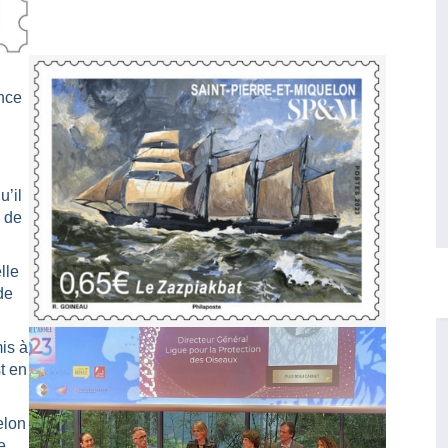
ence
u’il
e de
lle
de
mis à
t en
elon
e