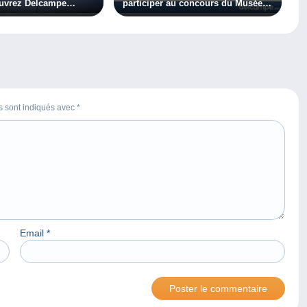
ouvrez Delcampe
participer au concours du Musée
de La Poste
es sont indiqués avec
*
Email
*