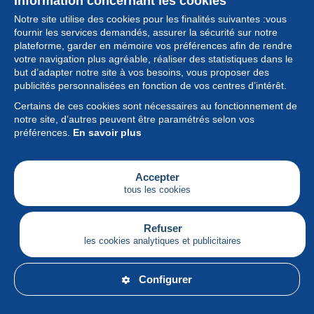
Information concernant les cookies
Notre site utilise des cookies pour les finalités suivantes :vous
fournir les services demandés, assurer la sécurité sur notre
plateforme, garder en mémoire vos préférences afin de rendre
votre navigation plus agréable, réaliser des statistiques dans le
but d’adapter notre site à vos besoins, vous proposer des
Collection
publicités personnalisées en fonction de vos centres d’intérêt.
Certains de ces cookies sont nécessaires au fonctionnement de
Actualités
notre site, d’autres peuvent être paramétrés selon vos
préférences.
En savoir plus
Fonctionnalités
Société
Accepter
tous les cookies
Services
Articles
Refuser
les cookies analytiques et publicitaires
Français
Configurer
© Delcampe International srl - Tous droits réservés.
Conditions d'utilisation
&
vie privée.