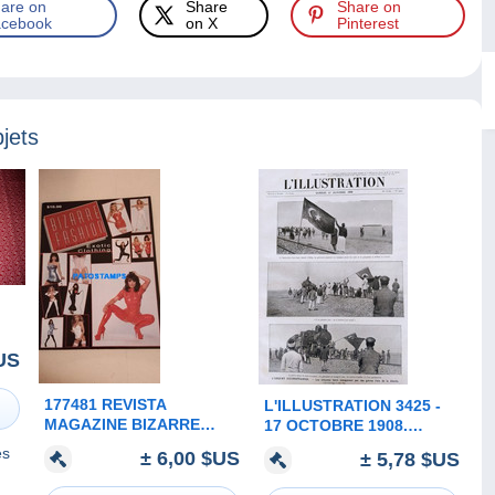
are on
Share
Share on
cebook
on X
Pinterest
jets
US
177481 REVISTA
L'ILLUSTRATION 3425 -
MAGAZINE BIZARRE
17 OCTOBRE 1908.
FASHION FETISH
TURQUIE GREVES
es
± 6,00 $US
± 5,78 $US
LEATHER EROTIC
TURKEY. FERDINAND
SENSUAL NO POSTAL
BULGARIE BULGARIA.