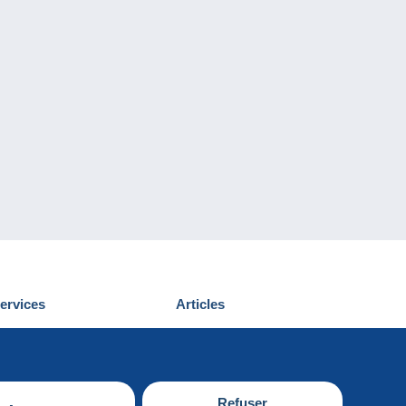
ervices
Articles
écouvrir Delcampe
Proposer un
ous contacter
article
Refuser