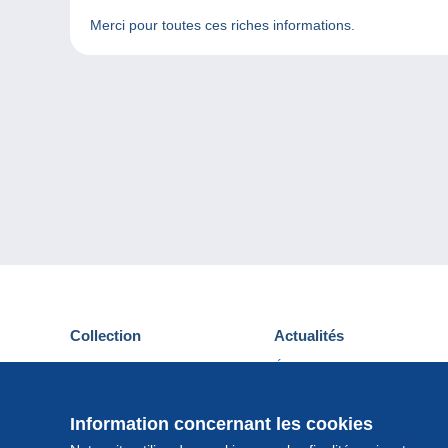
Merci pour toutes ces riches informations.
Collection
Actualités
Cartes postales
Événements Delcampe
Timbres
Concours
Monnaies & Billets
Information concernant les cookies
Autres collections