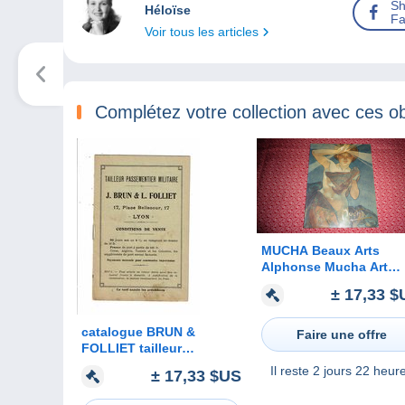
Sh
Héloïse
Fa
Voir tous les articles
Complétez votre collection avec ces ob
MUCHA Beaux Arts
Alphonse Mucha Art
Nouveau Déco Pastel
± 17,33 $
Peinture Paint Affiche
Publicité Illustrations
catalogue BRUN &
JOB Champagne
Faire une offre
FOLLIET tailleur
passementier militaire
Il reste
2 jours 22 heur
± 17,33 $US
LYON képis bottes armes
décorations ...