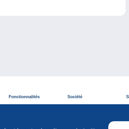
Fonctionnalités
Société
S
Nouveautés
Qui sommes-nous
D
Astuces
Gestion des cookies
N
Commercial
Emplois