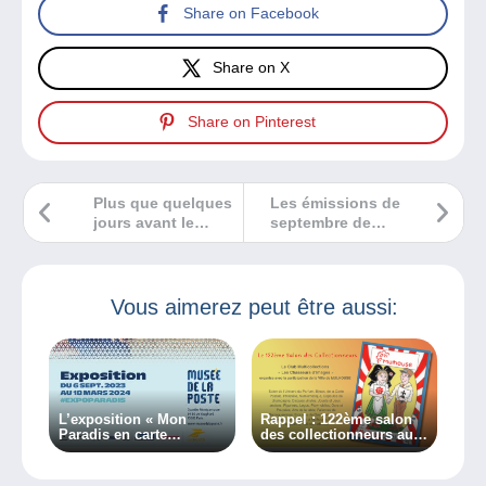
Share on Facebook
Share on X
Share on Pinterest
Plus que quelques
Les émissions de
jours avant le
septembre de
salon Toutes
POST Luxembourg
Collections de
Mulhouse !
Vous aimerez peut être aussi:
L’exposition « Mon
Rappel : 122ème salon
Paradis en carte
des collectionneurs aura
postale » continue au
lieu à Mulhouse le 20
Musée de La Poste.
octobre 2024