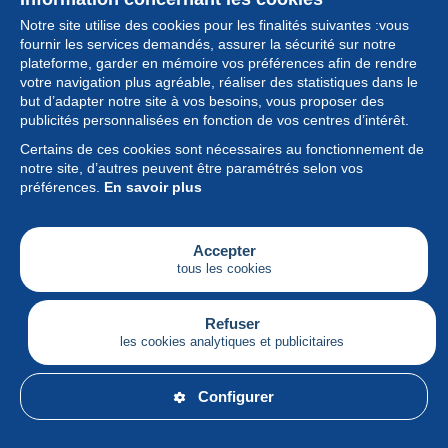
Notre site utilise des cookies pour les finalités suivantes :vous
fournir les services demandés, assurer la sécurité sur notre
plateforme, garder en mémoire vos préférences afin de rendre
votre navigation plus agréable, réaliser des statistiques dans le
but d’adapter notre site à vos besoins, vous proposer des
Collection
publicités personnalisées en fonction de vos centres d’intérêt.
Certains de ces cookies sont nécessaires au fonctionnement de
Actualités
notre site, d’autres peuvent être paramétrés selon vos
préférences.
En savoir plus
Fonctionnalités
Société
Accepter
tous les cookies
Services
Articles
Refuser
les cookies analytiques et publicitaires
Français
Configurer
© Delcampe International srl - Tous droits réservés.
Conditions d'utilisation
&
vie privée.