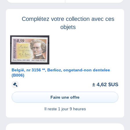
qu’est un
l’occasion du
puddler !
72ème Congrès
annuel des
Complétez votre collection avec ces
associations
Philatéliques de
objets
Bretagne
België, nr 3156 **, Berlioz, ongetand-non dentelee
(B006)
± 4,62 $US
Faire une offre
Il reste
1 jour 9 heures