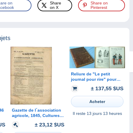
are on
Share
Share on
cebook
on X
Pinterest
jets
Reliure de "Le petit
journal pour rire" pour
l’année 1860 /
± 137,55 $US
Illustrations Gustave
DORÉ, NADAR, Bayard,
Riou, etc.
Acheter
46
Gazette de l´association
Il reste
13 jours 13 heures
agricole, 1845, Cultures
en Sardaigne, Sardegna,
US
± 23,12 $US
Vignes dans le
Montferrat, Guano, Baron