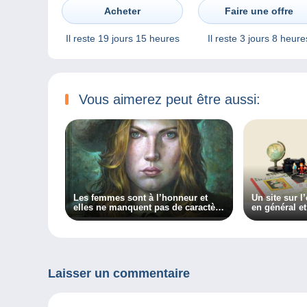
Acheter
Faire une offre
Il reste
19 jours 15 heures
Il reste
3 jours 8 heure
Vous aimerez peut être aussi:
Les femmes sont à l’honneur et
Un site sur l
elles ne manquent pas de caractère
en général e
dans ma chronique sur BXFM !
en particulie
Collectiana
Laisser un commentaire