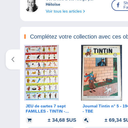
Sh
Héloïse
Fa
Voir tous les articles
Complétez votre collection avec ces ob
JEU de cartes 7 sept
Journal Tintin n° 5 - 19
FAMILLES - TINTIN -
- TBE
CHEQUE TINTIN 1967 -
± 34,68 $US
± 69,34 $
HERGE sans boîte