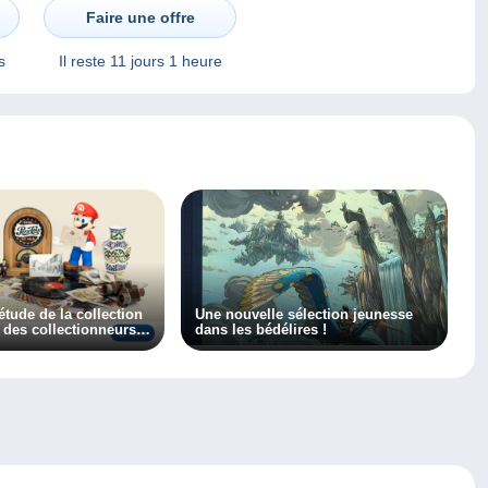
Crud
Faire une offre
s
Il reste
11 jours 1 heure
’étude de la collection
Une nouvelle sélection jeunesse
t des collectionneurs
dans les bédélires !
r, découvrez