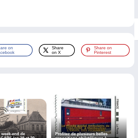
are on
Share
Share on
cebook
on X
Pinterest
u week-end de
Profitez de plusieurs belles