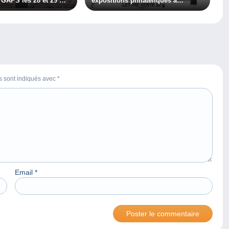
 GAPS les 28 et 29 mai
expositions philatéliques à
Toulouse
es sont indiqués avec
*
Email
*