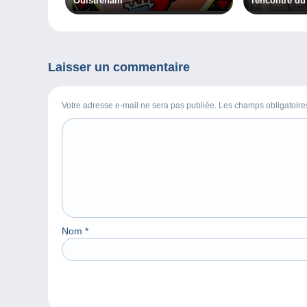
Ouistreham
rencontre du
2022
Laisser un commentaire
Votre adresse e-mail ne sera pas publiée. Les champs obligatoir
Nom
*