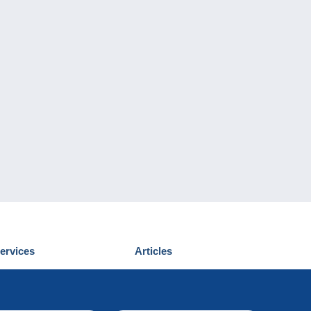
ervices
Articles
écouvrir Delcampe
Proposer un
ous contacter
article