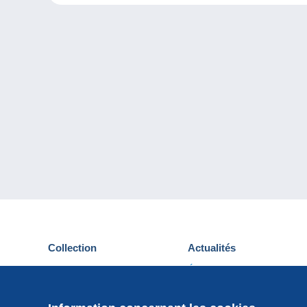
Collection
Actualités
Cartes postales
Événements Delcampe
Timbres
Concours
Monnaies & Billets