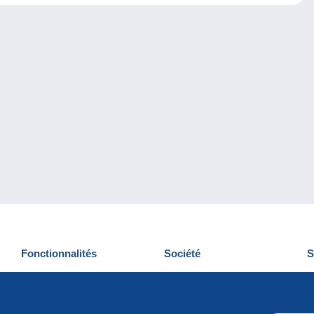
Fonctionnalités
Société
S
Nouveautés
Qui sommes-nous
D
Astuces
Gestion des cookies
N
Commercial
Emplois