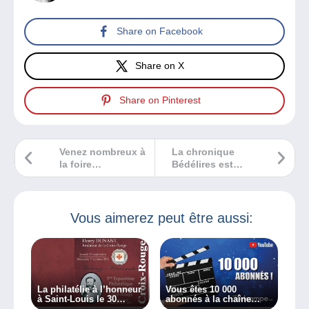
Share on Facebook
Share on X
Share on Pinterest
Venez nombreux à
La chronique
la foire
Bédélires est
internationale
féministe !
numismatique de
Hong-Kong !
Vous aimerez peut être aussi:
La philatélie à l’honneur
Vous êtes 10 000
à Saint-Louis le 30
abonnés à la chaîne
septembre et le 1er
YouTube de Delcampe !