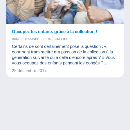
Occupez les enfants grâce à la collection !
BANDE DESSINÉE
JEUX
TIMBRES
Certains se sont certainement posé la question : «
comment transmettre ma passion de la collection à la
génération suivante ou à celle d’encore après ? » Vous
vous occupez des enfants pendant les congés ?
Pourquoi ne pas en profiter pour jouer avec eux autour
28 décembre 2017
de la collection… Dans cet article, découvrez quelques
activités à faire avec vos « chicoufs ». Si vous ne
connaissez pas ce terme, c’est normal, il est inventé ! Il
v