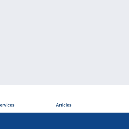
ervices
Articles
écouvrir Delcampe
Proposer un
ous contacter
article