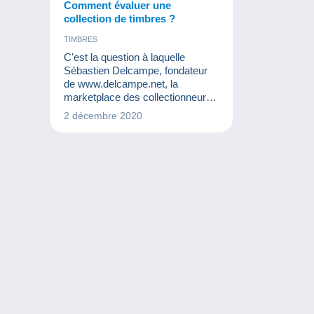
Comment évaluer une
collection de timbres ?
TIMBRES
C'est la question à laquelle
Sébastien Delcampe, fondateur
de www.delcampe.net, la
marketplace des collectionneurs,
va tenter de répondre au travers
2 décembre 2020
d'une nouvelle vidéo du monde de
la collection.