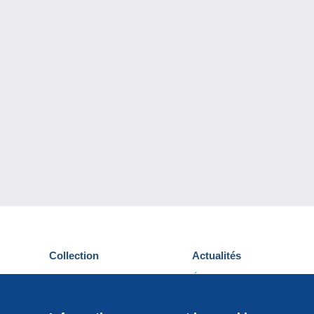
Collection
Actualités
Cartes postales
Événements Delcampe
Timbres
Concours
Monnaies & Billets