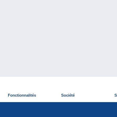
Fonctionnalités
Société
S
Nouveautés
Qui sommes-nous
D
Astuces
Gestion des cookies
N
Commercial
Emplois