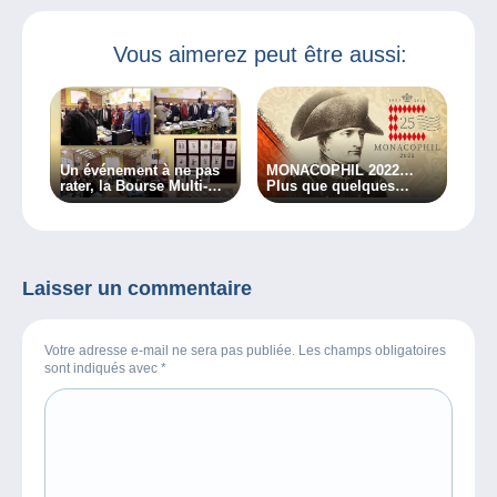
commémoratives
Trouverez-vous
pour les 150 ans
l’erreur
de l’UPU
philatélique ?
Vous aimerez peut être aussi:
Un événement à ne pas
MONACOPHIL 2022…
rater, la Bourse Multi-
Plus que quelques
Collections de
semaines avant ce
Blendecques
rendez-vous
incontournable !
Laisser un commentaire
Votre adresse e-mail ne sera pas publiée. Les champs obligatoires
sont indiqués avec
*