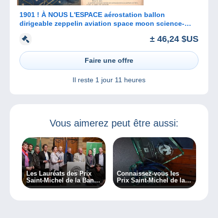
1901 ! À NOUS L'ESPACE aérostation ballon
dirigeable zeppelin aviation space moon science-
fiction - L'ASSIETTE AU BEURRE
± 46,24 $US
Faire une offre
Il reste
1 jour 11 heures
Vous aimerez peut être aussi:
Les Lauréats des Prix
Connaissez-vous les
Saint-Michel de la Bande
Prix Saint-Michel de la
Dessinée (événement
bande dessinée ?
sponsorisé par
Delcampe )