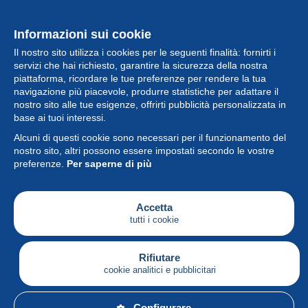
Informazioni sui cookie
Il nostro sito utilizza i cookies per le seguenti finalità: fornirti i
servizi che hai richiesto, garantire la sicurezza della nostra
piattaforma, ricordare le tue preferenze per rendere la tua
navigazione più piacevole, produrre statistiche per adattare il
nostro sito alle tue esigenze, offrirti pubblicità personalizzata in
Collezione
base ai tuoi interessi.
Alcuni di questi cookie sono necessari per il funzionamento del
Novità
nostro sito, altri possono essere impostati secondo le vostre
preferenze.
Per saperne di più
Funzione
Società
Accetta
tutti i cookie
Servizi
Sta scrivendo
Rifiutare
cookie analitici e pubblicitari
Italiano
Configurare