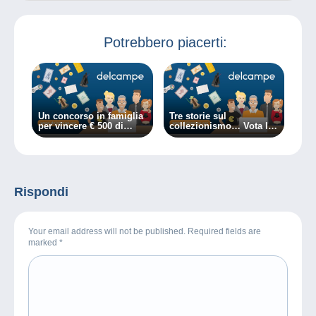
Potrebbero piacerti:
Un concorso in famiglia
Tre storie sul
per vincere € 500 di
collezionismo… Vota la
regali!
migliore!
Rispondi
Your email address will not be published. Required fields are
marked
*