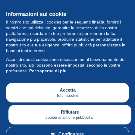
Informazioni sui cookie
Il nostro sito utilizza i cookies per le seguenti finalità: fornirti i
servizi che hai richiesto, garantire la sicurezza della nostra
piattaforma, ricordare le tue preferenze per rendere la tua
navigazione più piacevole, produrre statistiche per adattare il
nostro sito alle tue esigenze, offrirti pubblicità personalizzata in
Collezione
base ai tuoi interessi.
Alcuni di questi cookie sono necessari per il funzionamento del
Novità
nostro sito, altri possono essere impostati secondo le vostre
preferenze.
Per saperne di più
Funzione
Società
Accetta
tutti i cookie
Servizi
Sta scrivendo
Rifiutare
cookie analitici e pubblicitari
Italiano
Configurare