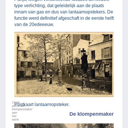
type verlichting, dat geleidelijk aan de plaats
innam van gas en dus van lantaarnopstekers. De
functie werd definitief afgeschaft in de eerste helft
van de 20edeeeuw.
Oude
Postkaart lantaarnopsteker.
postkaart
klompenmaker
aan
De klompenmaker
het
werk.