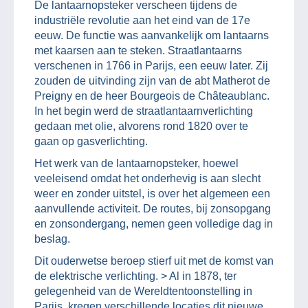
De lantaarnopsteker verscheen tijdens de
industriële revolutie aan het eind van de 17e
eeuw. De functie was aanvankelijk om lantaarns
met kaarsen aan te steken. Straatlantaarns
verschenen in 1766 in Parijs, een eeuw later. Zij
zouden de uitvinding zijn van de abt Matherot de
Preigny en de heer Bourgeois de Châteaublanc.
In het begin werd de straatlantaarnverlichting
gedaan met olie, alvorens rond 1820 over te
gaan op gasverlichting.
Het werk van de lantaarnopsteker, hoewel
veeleisend omdat het onderhevig is aan slecht
weer en zonder uitstel, is over het algemeen een
aanvullende activiteit. De routes, bij zonsopgang
en zonsondergang, nemen geen volledige dag in
beslag.
Dit ouderwetse beroep stierf uit met de komst van
de elektrische verlichting. > Al in 1878, ter
gelegenheid van de Wereldtentoonstelling in
Parijs, kregen verschillende locaties dit nieuwe