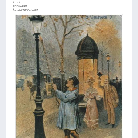
Oude
postkaart
lantaarnopsteker