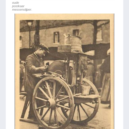
oude
postkaar
messenslijper.