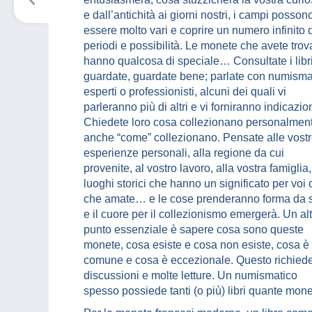
e dall’antichità ai giorni nostri, i campi posson
essere molto vari e coprire un numero infinito 
periodi e possibilità. Le monete che avete trov
hanno qualcosa di speciale… Consultate i libri
guardate, guardate bene; parlate con numisma
esperti o professionisti, alcuni dei quali vi
parleranno più di altri e vi forniranno indicazion
Chiedete loro cosa collezionano personalmen
anche “come” collezionano. Pensate alle vost
esperienze personali, alla regione da cui
provenite, al vostro lavoro, alla vostra famiglia,
luoghi storici che hanno un significato per voi 
che amate… e le cose prenderanno forma da 
e il cuore per il collezionismo emergerà. Un al
punto essenziale è sapere cosa sono queste
monete, cosa esiste e cosa non esiste, cosa è
comune e cosa è eccezionale. Questo richied
discussioni e molte letture. Un numismatico
spesso possiede tanti (o più) libri quante mone