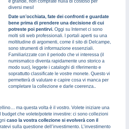
è grande, non comprate nulla di costoso per
diversi mesi!
Date un’occhiata, fate dei confronti e guardate
bene prima di prendere una decisione di cui
potreste poi pentirvi.
Oggi su Internet ci sono
molti siti web professionali. I portali aperti su una
moltitudine di argomenti, come il sito di Delcampe,
sono strumenti di informazione essenziali.
Familiarizzate con il periodo che vi interessa (il
numismatico diventa rapidamente uno storico a
modo suo), leggete i cataloghi di riferimento e
soprattutto classificate le vostre monete. Questo vi
permetterà di valutare e capire cosa vi manca per
completare la collezione e darle coerenza..
ellino… ma questa volta è il vostro. Volete iniziare una
budget che volete/potete investire: ci sono collezioni
ogni
caso la vostra collezione si evolverà con il
tevi sulla questione dell’investimento. L’investimento