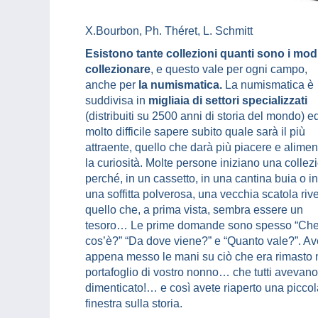
X.Bourbon, Ph. Théret, L. Schmitt
Esistono tante collezioni quanti sono i modi
collezionare
, e questo vale per ogni campo,
anche per
la numismatica.
La numismatica è
suddivisa in
migliaia di settori specializzati
(distribuiti su 2500 anni di storia del mondo) e
molto difficile sapere subito quale sarà il più
attraente, quello che darà più piacere e alimen
la curiosità. Molte persone iniziano una collez
perché, in un cassetto, in una cantina buia o in
una soffitta polverosa, una vecchia scatola riv
quello che, a prima vista, sembra essere un
tesoro… Le prime domande sono spesso “Ch
cos’è?” “Da dove viene?” e “Quanto vale?”. Av
appena messo le mani su ciò che era rimasto 
portafoglio di vostro nonno… che tutti avevano
dimenticato!… e così avete riaperto una piccol
finestra sulla storia.