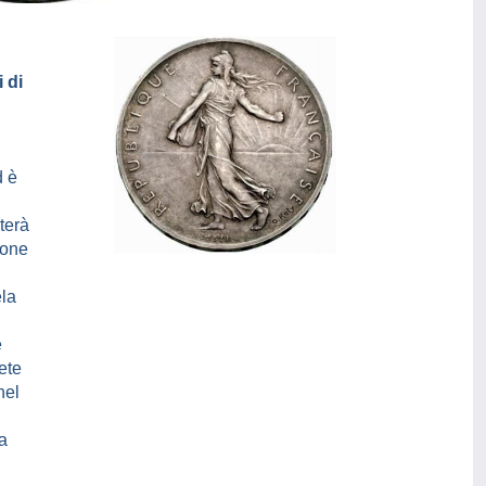
 di
d è
terà
ione
ela
e
ete
nel
a