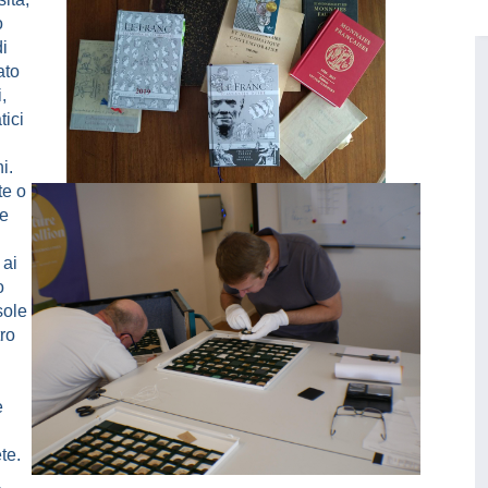
o
di
ato
,
tici
i.
te o
re
 ai
o
sole
tro
e
te.