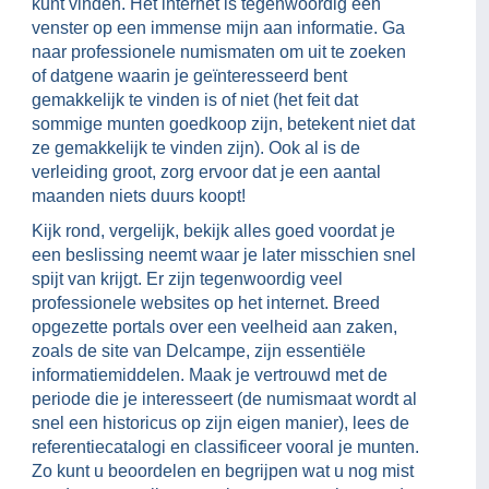
kunt vinden. Het internet is tegenwoordig een
venster op een immense mijn aan informatie. Ga
naar professionele numismaten om uit te zoeken
of datgene waarin je geïnteresseerd bent
gemakkelijk te vinden is of niet (het feit dat
sommige munten goedkoop zijn, betekent niet dat
ze gemakkelijk te vinden zijn). Ook al is de
verleiding groot, zorg ervoor dat je een aantal
maanden niets duurs koopt!
Kijk rond, vergelijk, bekijk alles goed voordat je
een beslissing neemt waar je later misschien snel
spijt van krijgt. Er zijn tegenwoordig veel
professionele websites op het internet. Breed
opgezette portals over een veelheid aan zaken,
zoals de site van Delcampe, zijn essentiële
informatiemiddelen. Maak je vertrouwd met de
periode die je interesseert (de numismaat wordt al
snel een historicus op zijn eigen manier), lees de
referentiecatalogi en classificeer vooral je munten.
Zo kunt u beoordelen en begrijpen wat u nog mist