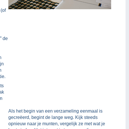
(of
n
” de
n
jn
n
ie.
ts
ak
om
Als het begin van een verzameling eenmaal is
gecreëerd, begint de lange weg. Kijk steeds
opnieuw naar je munten, vergelijk ze met wat je