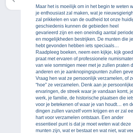
Maar het is moeilijk om in het begin te weten 
je enthousiast zal maken, wat je nieuwsgierig
zal prikkelen en van de oudheid tot onze huid
geschiedenis kunnen de gebieden heel
gevarieerd zijn en een oneindig aantal period
en mogelijkheden bestrijken. De munten die j
hebt gevonden hebben iets speciaals…
Raadpleeg boeken, neem een kijkje, kijk goed
praat met ervaren of professionele numismate
van wie sommigen meer met je zullen praten 
anderen en je aanknopingspunten zullen geve
Vraag hen wat ze persoonlijk verzamelen, of z
“hoe” ze verzamelen. Denk aan je persoonlijk
ervaringen, de streek waar je vandaan komt, j
werk, je familie, de historische plaatsen die iet
voor je betekenen of waar je van houdt… en d
dingen zullen vanzelf vorm krijgen en er zal e
hart voor verzamelen ontstaan. Een ander
essentieel punt is dat je moet weten wat deze
munten zijn, wat er bestaat en wat niet, wat ve