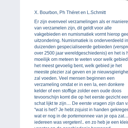
X. Bourbon, Ph Théret en L.Schmitt
Er zijn evenveel verzamelingen als er manier
van verzamelen zijn, dit geldt voor alle
vakgebieden en numismatiek vormt hierop ge
uitzondering. Numismatiek is onderverdeeld i
duizenden gespecialiseerde gebieden (verspr
over 2500 jaar wereldgeschiedenis) en het is 
moeilijk om meteen te weten voor welk gebied
het meest gevoelig bent, welk gebied je het
meeste plezier zal geven en je nieuwsgierighe
zal voeden. Veel mensen beginnen een
verzameling omdat er in een la, een donkere
kelder of een stoffige zolder een oude doos
tevoorschijn komt die op het eerste gezicht ee
schat lijkt te zijn… De eerste vragen zijn dan 
“wat is het? Je hebt zojuist in handen gekrege
wat er nog in de portemonnee van je opa zat…
iedereen was vergeten!.. en zo heb je een klei