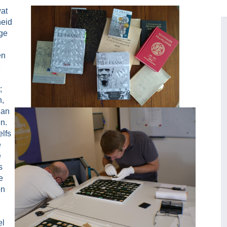
wat
heid
ige
en
e
;
n,
dan
n.
elfs
e
e
s
e
en
el