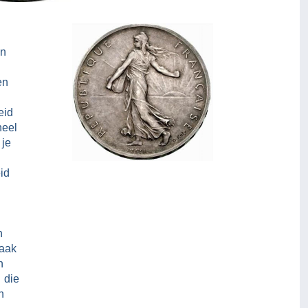
en
en
n
eid
heel
 je
id
n
vaak
n
 die
n