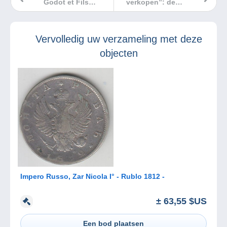
Godot et Fils
verkopen”: de
treedt toe tot de
nieuwe videoreeks
Delcampe
van Delcampe
Marketplace
Vervolledig uw verzameling met deze
objecten
Impero Russo, Zar Nicola I° - Rublo 1812 -
± 63,55 $US
Een bod plaatsen