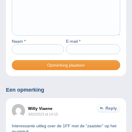
Naam
*
E-mail
*
Een opmerking
Reply
Willy Viaene
3/02/2023 at 14:15
Interessante uitleg over de 1FF met de “zaaister” op het
muntstuk.