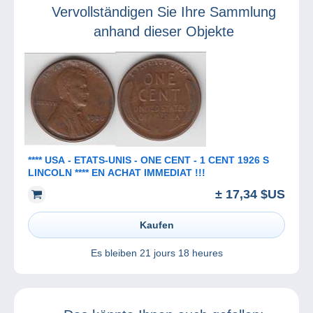
Vervollständigen Sie Ihre Sammlung
Marktplatz von
Delcampe an
anhand dieser Objekte
**** USA - ETATS-UNIS - ONE CENT - 1 CENT 1926 S
LINCOLN **** EN ACHAT IMMEDIAT !!!
± 17,34 $US
Kaufen
Es bleiben
21 jours 18 heures