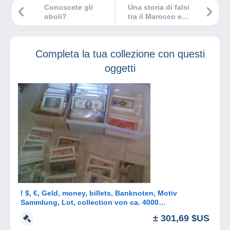
Conoscete gli
Una storia di falsi
oboli?
tra il Marocco e
Saint-Pierre e
Miquelon
Completa la tua collezione con questi
oggetti
! $, €, Geld, money, billets, Banknoten, Motiv
Sammlung, Lot, collection von ca. 4000
Ansichtskarten, 4 Alben, 25 kg
± 301,69 $US