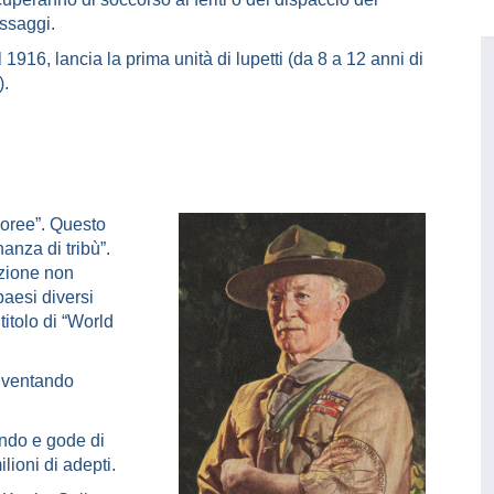
ssaggi.
 1916, lancia la prima unità di lupetti (da 8 a 12 anni di
).
boree”. Questo
nanza di tribù”.
zione non
paesi diversi
itolo di “World
diventando
ondo e gode di
ioni di adepti.