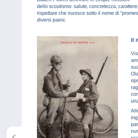
dello scoutismo: salute, concretezza, carattere
rispettare che riunisce sotto il nome di “promes
diversi paesi.
Il
Vis
ann
sua
Ola
rip
rag
con
una
All
ing
par
num
occ