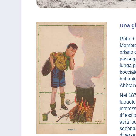
Una gi
Robert 
Membro 
orfano d
passeggi
lunga p
bocciat
brillan
Abbracci
Nel 187
luogote
interess
rifless
avrà lu
seconda
diverse