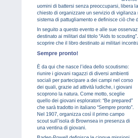
uomini di battersi senza preoccuparsi, libera la
chiesto di organizzare un servizio di vigilanza 
sistema di pattugliamento e definisce ciò che d
In seguito a questo evento e alle sue osservazi
destinato ai militari dal titolo “Aids to scouting
scoprire che il libro destinato ai militari inco
Sempre pronto!
È da qui che nasce l’idea dello scoutismo:
riunire i giovani ragazzi di diversi ambienti
sociali per partecipare a dei campi nel corso
dei quali, grazie ad attività ludiche, i giovani
scoprono la natura. Come motto, sceglie
quello dei giovani esploratori: “Be prepared”
che sarà tradotto in italiano “Sempre pronto”.
Nel 1907, organizza così il primo campo
scout sull’isola di Brownsea in presenza di
una ventina di giovani.
Baden-Powell definisce le cinque missioni