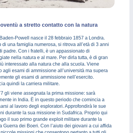
oventù a stretto contatto con la natura
Baden-Powell nasce il 28 febbraio 1857 a Londra.
di una famiglia numerosa, si ritrova all’età di 3 anni
i padre. Con i fratelli, è un appassionato di
ate nella natura e al mare. Per dirla tutta, è di gran
iù interessato alla natura che alla scuola. Viene
o agli esami di ammissione all’università ma supera
temente gli esami di ammissione nell’esercito.
a quindi la carriera militare.
7 gli viene assegnata la prima missione: sarà
nente in India. È in questo periodo che comincia a
arsi al lavoro degli esploratori. Approfondirà le sue
ioni durante la sua missione in Sudafrica. Proprio qui
ogo il suo primo grande exploit militare durante la
 Guerra dei Boeri. Con l’aiuto dei giovani a cui affida
 piccole missioni che consentono pertanto a tutti gli