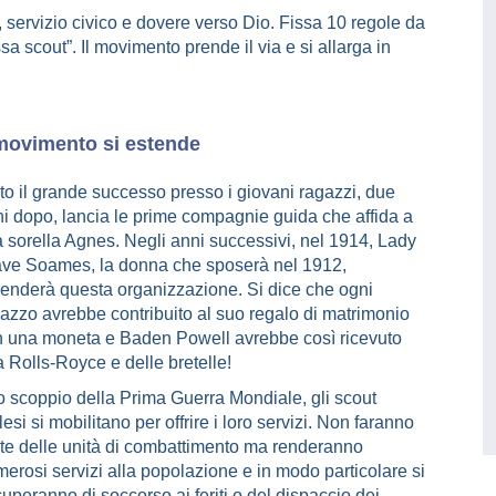
, servizio civico e dovere verso Dio. Fissa 10 regole da
sa scout”. Il movimento prende il via e si allarga in
 movimento si estende
to il grande successo presso i giovani ragazzi, due
i dopo, lancia le prime compagnie guida che affida a
 sorella Agnes. Negli anni successivi, nel 1914, Lady
ve Soames, la donna che sposerà nel 1912,
renderà questa organizzazione. Si dice che ogni
azzo avrebbe contribuito al suo regalo di matrimonio
 una moneta e Baden Powell avrebbe così ricevuto
 Rolls-Royce e delle bretelle!
o scoppio della Prima Guerra Mondiale, gli scout
lesi si mobilitano per offrire i loro servizi. Non faranno
te delle unità di combattimento ma renderanno
erosi servizi alla popolazione e in modo particolare si
uperanno di soccorso ai feriti o del dispaccio dei