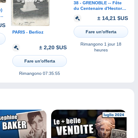
38 - GRENOBLE -- Fête
du Centenaire d'Hector
e)
Berlioz
± 14,21 $US
US
Fare un'offerta
PARIS - Berlioz
Rimangono
1 jour 18
± 2,20 $US
heures
Fare un'offerta
Rimangono
07:35:55