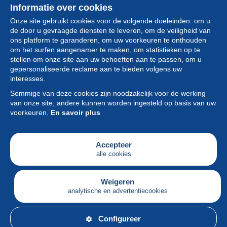
Informatie over cookies
Onze site gebruikt cookies voor de volgende doeleinden: om u
de door u gevraagde diensten te leveren, om de veiligheid van
ons platform te garanderen, om uw voorkeuren te onthouden
om het surfen aangenamer te maken, om statistieken op te
stellen om onze site aan uw behoeften aan te passen, om u
gepersonaliseerde reclame aan te bieden volgens uw
Collectie
interesses.
Sommige van deze cookies zijn noodzakelijk voor de werking
Nieuws
van onze site, andere kunnen worden ingesteld op basis van uw
voorkeuren.
En savoir plus
Functie
Vereniging
Accepteer
alle cookies
Diensten
Schrijven
Weigeren
analytische en advertentiecookies
Nederlands
Configureer