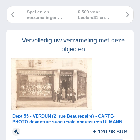
Spellen en
€ 500 voor
verzamelingen
Leclerc31 en
brengen alle
nonoche12200
generaties samen!
Vervolledig uw verzameling met deze
objecten
Dépt 55 - VERDUN (2, rue Beaurepaire) - CARTE-
PHOTO devanture succursale chaussures ULMANN -
(gérant : Fernand PONSIN)
± 120,98 $US