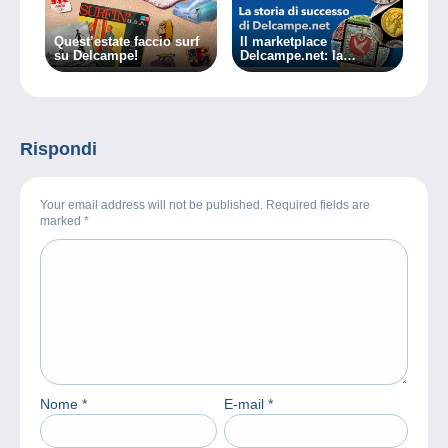
Quest’estate faccio surf
Il marketplace
su Delcampe!
Delcampe.net: la
passione per il
collezionismo da 20
anni!
Rispondi
Your email address will not be published. Required fields are
marked
*
Nome
*
E-mail
*