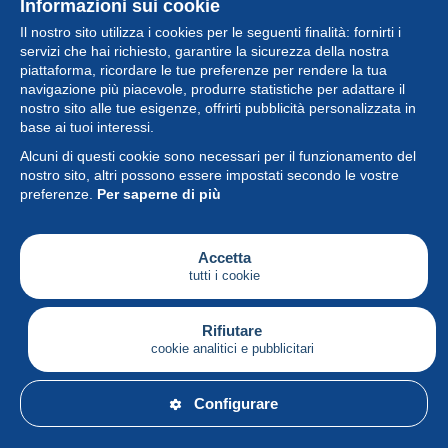
Informazioni sui cookie
Il nostro sito utilizza i cookies per le seguenti finalità: fornirti i
servizi che hai richiesto, garantire la sicurezza della nostra
piattaforma, ricordare le tue preferenze per rendere la tua
navigazione più piacevole, produrre statistiche per adattare il
nostro sito alle tue esigenze, offrirti pubblicità personalizzata in
Collezione
base ai tuoi interessi.
Alcuni di questi cookie sono necessari per il funzionamento del
Novità
nostro sito, altri possono essere impostati secondo le vostre
preferenze.
Per saperne di più
Funzione
Società
Accetta
tutti i cookie
Servizi
Sta scrivendo
Rifiutare
cookie analitici e pubblicitari
Italiano
Configurare
© Delcampe International srl - Tutti i diritti riservati.