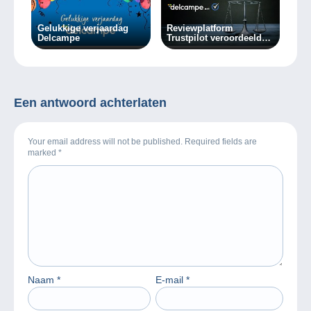
Gelukkige verjaardag
Reviewplatform
Delcampe
Trustpilot veroordeeld
voor oneerlijke
praktijken tegen
marktplaats
delcampe.net
Een antwoord achterlaten
Your email address will not be published. Required fields are
marked
*
Naam
*
E-mail
*