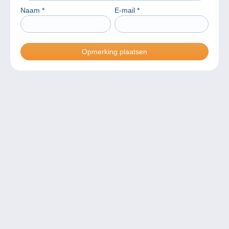
Naam
*
E-mail
*