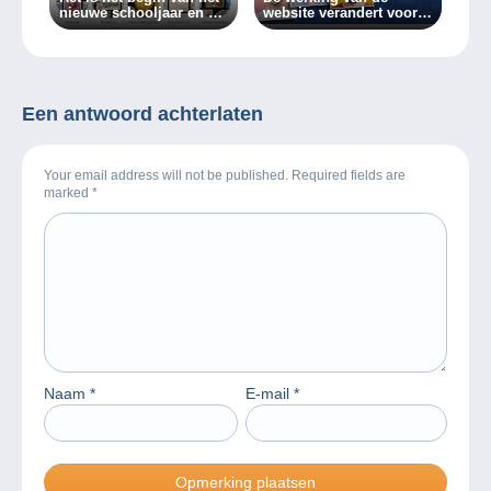
nieuwe schooljaar en we
website verandert voor
blikken terug op de
verkopers op Delcampe!
geweldige nieuwe
functies van de
Delcampe-website!
Een antwoord achterlaten
Your email address will not be published. Required fields are
marked
*
Naam
*
E-mail
*