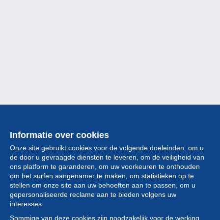
Informatie over cookies
Onze site gebruikt cookies voor de volgende doeleinden: om u
de door u gevraagde diensten te leveren, om de veiligheid van
ons platform te garanderen, om uw voorkeuren te onthouden
om het surfen aangenamer te maken, om statistieken op te
stellen om onze site aan uw behoeften aan te passen, om u
gepersonaliseerde reclame aan te bieden volgens uw
Collectie
interesses.
Sommige van deze cookies zijn noodzakelijk voor de werking