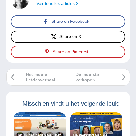
Voir tous les articles
Share on Facebook
Share on X
Share on Pinterest
Het mooie
De mooiste
liefdesverhaal
verkopen
achter de
Delcampe
zeldzaamste
september 2022
postzegel uit de
VS!
Misschien vindt u het volgende leuk:
Het is het begin van het
De werking van de