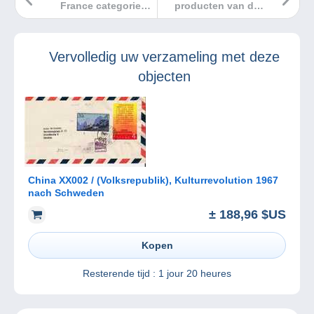
France categorie
producten van de
krijgt een
zomer op
makeover
Delcampe!
Vervolledig uw verzameling met deze
objecten
China XX002 / (Volksrepublik), Kulturrevolution 1967
nach Schweden
± 188,96 $US
Kopen
Resterende tijd :
1 jour 20 heures