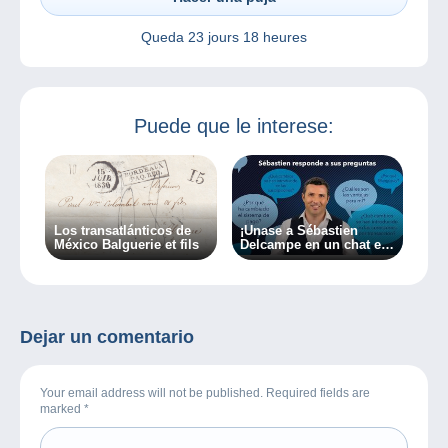
Queda
23 jours 18 heures
Puede que le interese:
Los transatlánticos de
¡Únase a Sébastien
México Balguerie et fils
Delcampe en un chat en
directo el 07/03/2024!
Dejar un comentario
Your email address will not be published. Required fields are
marked
*