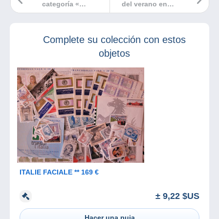
categoría «
del verano en
Moneda de
Delcampe !
Francia »
Complete su colección con estos
objetos
ITALIE FACIALE ** 169 €
± 9,22 $US
Hacer una puja