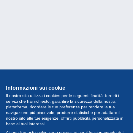
Informazioni sui cookie
Il nostro sito utilizza i cookies per le seguenti finalità: fornirti i
servizi che hai richiesto, garantire la sicurezza della nostra
piattaforma, ricordare le tue preferenze per rendere la tua
navigazione più piacevole, produrre statistiche per adattare il
nostro sito alle tue esigenze, offrirti pubblicità personalizzata in
Collezione
base ai tuoi interessi.
Alcuni di questi cookie sono necessari per il funzionamento del