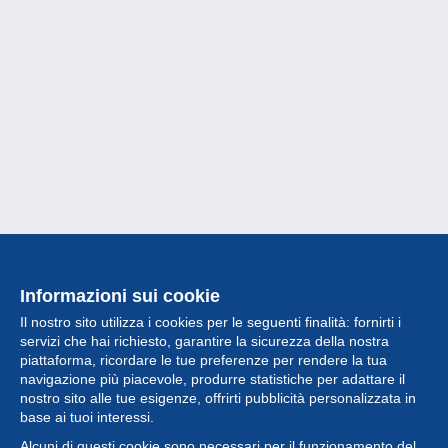
Informazioni sui cookie
Il nostro sito utilizza i cookies per le seguenti finalità: fornirti i
servizi che hai richiesto, garantire la sicurezza della nostra
piattaforma, ricordare le tue preferenze per rendere la tua
navigazione più piacevole, produrre statistiche per adattare il
nostro sito alle tue esigenze, offrirti pubblicità personalizzata in
Collezione
base ai tuoi interessi.
Alcuni di questi cookie sono necessari per il funzionamento del