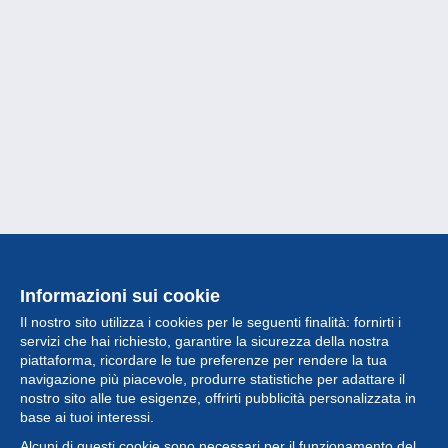
Informazioni sui cookie
Il nostro sito utilizza i cookies per le seguenti finalità: fornirti i
servizi che hai richiesto, garantire la sicurezza della nostra
piattaforma, ricordare le tue preferenze per rendere la tua
navigazione più piacevole, produrre statistiche per adattare il
nostro sito alle tue esigenze, offrirti pubblicità personalizzata in
Collezione
base ai tuoi interessi.
Alcuni di questi cookie sono necessari per il funzionamento del