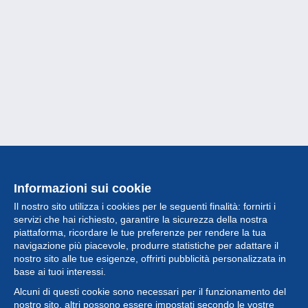
Informazioni sui cookie
Il nostro sito utilizza i cookies per le seguenti finalità: fornirti i
servizi che hai richiesto, garantire la sicurezza della nostra
piattaforma, ricordare le tue preferenze per rendere la tua
navigazione più piacevole, produrre statistiche per adattare il
nostro sito alle tue esigenze, offrirti pubblicità personalizzata in
Collezione
base ai tuoi interessi.
Alcuni di questi cookie sono necessari per il funzionamento del
Novità
nostro sito, altri possono essere impostati secondo le vostre