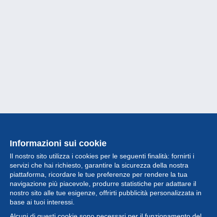
Informazioni sui cookie
Il nostro sito utilizza i cookies per le seguenti finalità: fornirti i
servizi che hai richiesto, garantire la sicurezza della nostra
piattaforma, ricordare le tue preferenze per rendere la tua
navigazione più piacevole, produrre statistiche per adattare il
nostro sito alle tue esigenze, offrirti pubblicità personalizzata in
Collezione
base ai tuoi interessi.
Alcuni di questi cookie sono necessari per il funzionamento del