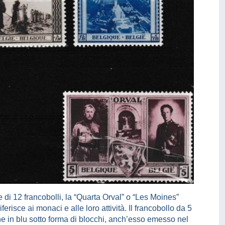
e di 12 francobolli, la “Quarta Orval” o “Les Moines”
risce ai monaci e alle loro attività. Il francobollo da 5
che in blu sotto forma di blocchi, anch’esso emesso nel