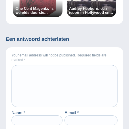
One Cent Magenta, ‘s
Audrey Hepburn, een
werelds duurste
icoon in Hollywood en
postzegel…
in de filatelie!
Een antwoord achterlaten
Your email address will not be published. Required fields are
marked
*
Naam
*
E-mail
*