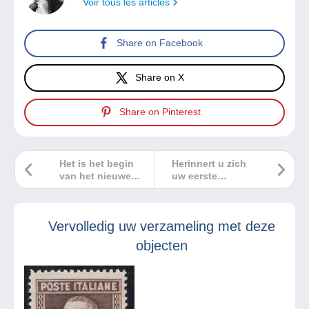
Voir tous les articles
Share on Facebook
Share on X
Share on Pinterest
Het is het begin
Herinnert u zich
van het nieuwe
uw eerste
schooljaar en we
computer?
blikken terug op
de geweldige
Vervolledig uw verzameling met deze
nieuwe functies
van de Delcampe-
objecten
website!