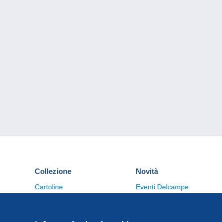
Collezione
Novità
Cartoline
Eventi Delcampe
Francobolli
Concorso
Monete & Banconote
Altre collezioni