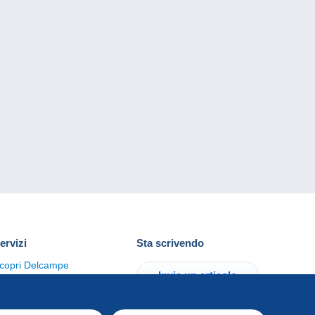
ervizi
Sta scrivendo
copri Delcampe
Invia un articolo
ontattaci