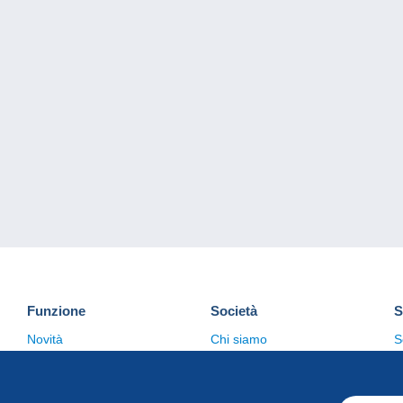
Funzione
Società
S
Novità
Chi siamo
S
Suggerimenti
Politica sulla privacy
C
Commerciale