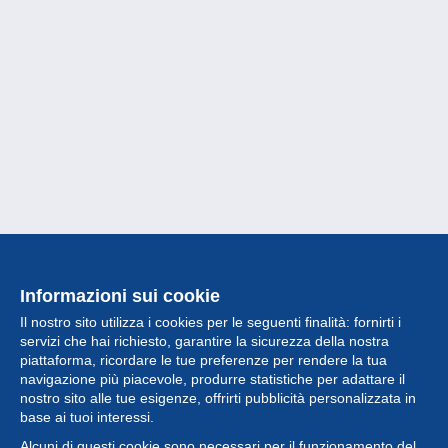
Informazioni sui cookie
Il nostro sito utilizza i cookies per le seguenti finalità: fornirti i
servizi che hai richiesto, garantire la sicurezza della nostra
piattaforma, ricordare le tue preferenze per rendere la tua
navigazione più piacevole, produrre statistiche per adattare il
nostro sito alle tue esigenze, offrirti pubblicità personalizzata in
Collezione
base ai tuoi interessi.
Alcuni di questi cookie sono necessari per il funzionamento del