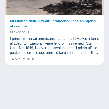
Missionari delle Hawaii: i francobolli che spingono
al crimine …
FRANCOBOLLI
I primi missionari americani sbarcano alle Hawaii intorno
al 1820. E iniziano a inviare le loro missive negli Stati
Uniti. Nel 1849, il governo hawaiano crea il primo ufficio
postale ed emette due anni più tardi i primi francobolli.
Visto il loro utilizzo, questi francobolli vengono battezzati
14 August 2018
"Missionari delle Hawaii". Hanno un valore facciale di 2,
5 e 13 centesimi. Abbiamo deciso di parlarvi di questi
francobolli rarissimi.