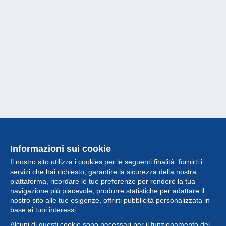
Informazioni sui cookie
Il nostro sito utilizza i cookies per le seguenti finalità: fornirti i
servizi che hai richiesto, garantire la sicurezza della nostra
piattaforma, ricordare le tue preferenze per rendere la tua
navigazione più piacevole, produrre statistiche per adattare il
nostro sito alle tue esigenze, offrirti pubblicità personalizzata in
Collezione
base ai tuoi interessi.
Alcuni di questi cookie sono necessari per il funzionamento del