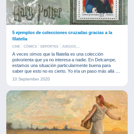
5 ejemplos de colecciones cruzadas gracias a la
filatelia
CINE
CÓMICS
DEPORTES
JUEGOS
MÚSICA E INSTRUMENTOS
SELLOS
A veces oímos que la filatelia es una colección
polvorienta que ya no interesa a nadie. En Delcampe,
estamos una situación particularmente buena para
saber que esto no es cierto. Yo iría un paso más allá y
diría que muchas colecciones modernas se mezclan
10 September 2020
con la filatelia.