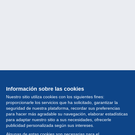
Información sobre las cookies
Nuestro sitio utiliza cookies con los siguientes fines:
proporcionarle los servicios que ha solicitado, garantizar la
seguridad de nuestra plataforma, recordar sus preferencias
para hacer más agradable su navegación, elaborar estadísticas
para adaptar nuestro sitio a sus necesidades, ofrecerle
Colección
publicidad personalizada según sus intereses.
Algunas de estas cookies son necesarias para el