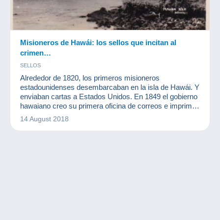
Misioneros de Hawái: los sellos que incitan al
crimen…
SELLOS
Alrededor de 1820, los primeros misioneros
estadounidenses desembarcaban en la isla de Hawái. Y
enviaban cartas a Estados Unidos. En 1849 el gobierno
hawaiano creo su primera oficina de correos e imprimió
diez años más tarde sus primeros sellos. Estos sellos
14 August 2018
fueron bautizados como "Misioneros de Hawái". Había
tres tipos: 2 céntimos, 5 céntimos y 13 céntimos. Les
vamos a hablar de unos sellos de lo más raros.