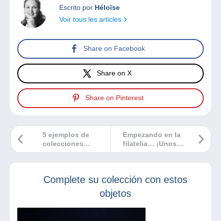
Escrito por
Héloïse
Voir tous les articles
Share on Facebook
Share on X
Share on Pinterest
5 ejemplos de
Empezando en la
colecciones
filatelia… ¡Unos
cruzadas gracias a
cuantos consejos!
la filatelia
Complete su colección con estos
objetos