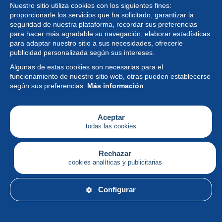
Nuestro sitio utiliza cookies con los siguientes fines:
proporcionarle los servicios que ha solicitado, garantizar la
seguridad de nuestra plataforma, recordar sus preferencias
para hacer más agradable su navegación, elaborar estadísticas
para adaptar nuestro sitio a sus necesidades, ofrecerle
Colección
publicidad personalizada según sus intereses.
Algunas de estas cookies son necesarias para el
Noticias
funcionamiento de nuestro sitio web, otras pueden establecerse
según sus preferencias.
Más información
Funcionalidad
Empresa
Aceptar
todas las cookies
Servicios
Escribir
Rechazar
cookies analíticas y publicitarias
Español
Configurar
© Delcampe International srl - Todos los derechos
reservados.
Condiciones de uso
&
política de privacidad.